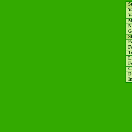
St
Ve
Ve
M
Ne
Ge
St
Fa
F
To
L
Fo
Gä
Da
I