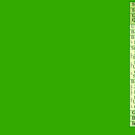
S
S
G
Q
Ü
B
B
S
0
S
B
G
D
I