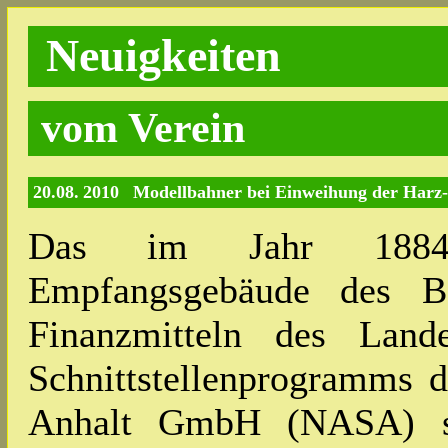
Neuigkeiten
vom Verein
20.08. 2010
Modellbahner bei Einweihung der Harz-R
Das im Jahr 1884 fe
Empfangsgebäude des B
Finanzmitteln des Lan
Schnittstellenprogramms d
Anhalt GmbH (NASA) so