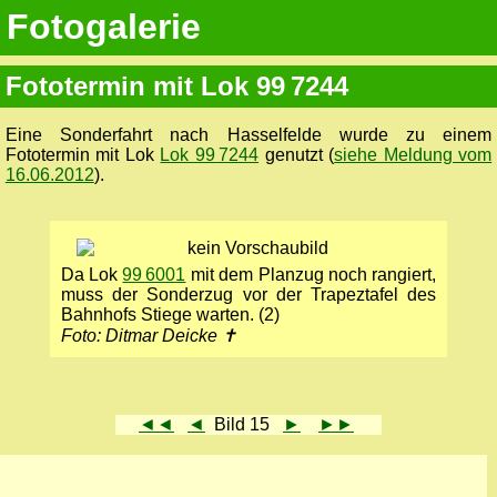
Fotogalerie
Fototermin mit Lok 99 7244
Eine Sonderfahrt nach Hasselfelde wurde zu einem
Fototermin mit Lok
Lok 99 7244
genutzt (
siehe Meldung vom
16.06.2012
).
Da Lok
99 6001
mit dem Planzug noch rangiert,
muss der Sonderzug vor der Trapeztafel des
Bahnhofs Stiege warten. (2)
Foto: Ditmar Deicke ✝
◄◄
◄
Bild 15
►
►►