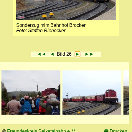
Sonderzug mim Bahnhof Brocken
Foto: Steffen Rienecker
◄◄
◄
Bild 26
►
►►
©
Freundeskreis Selketalbahn e. V.
🖶
Drucken