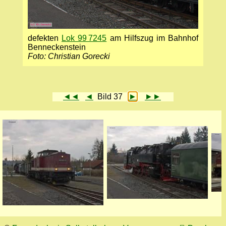
defekten
Lok 99 7245
am Hilfszug im Bahnhof
Benneckenstein
Foto: Christian Gorecki
◄◄
◄
Bild 37
►
►►