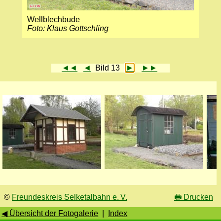
Wellblechbude
Foto: Klaus Gottschling
◄◄
◄
Bild 13
►
►►
©
Freundeskreis Selketalbahn e. V.
🖶
Drucken
◀ Übersicht der Fotogalerie
|
Index