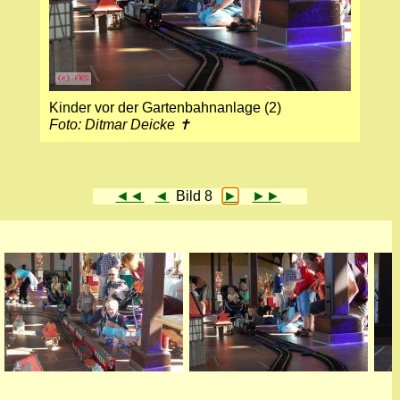
Kinder vor der Gartenbahnanlage (2)
Foto: Ditmar Deicke ✝
◄◄
◄
Bild 8
►
►►