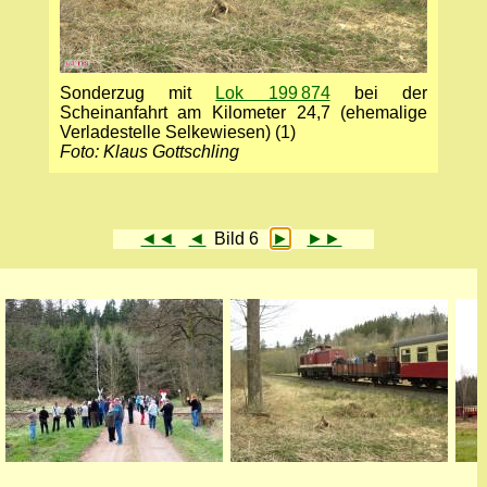
Sonderzug mit
Lok 199 874
bei der
Scheinanfahrt am Kilometer 24,7 (ehemalige
Verladestelle Selkewiesen) (1)
Foto: Klaus Gottschling
◄◄
◄
Bild 6
►
►►