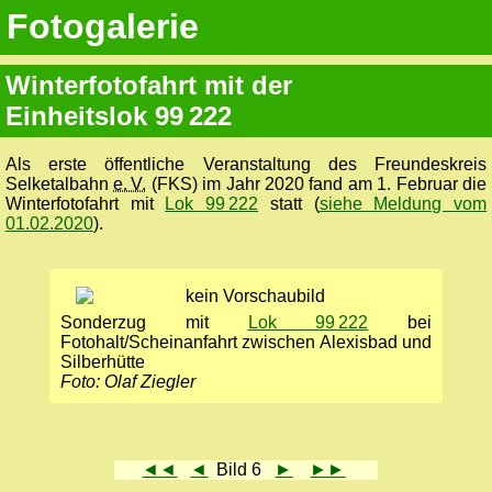
Fotogalerie
Winterfotofahrt mit der
Einheitslok 99 222
Als erste öffentliche Veranstaltung des Freundeskreis
Selketalbahn
e. V.
(FKS) im Jahr 2020 fand am 1. Februar die
Winterfotofahrt mit
Lok 99 222
statt (
siehe Meldung vom
01.02.2020
).
Sonderzug mit
Lok 99 222
bei
Fotohalt/Scheinanfahrt zwischen Alexisbad und
Silberhütte
Foto: Olaf Ziegler
◄◄
◄
Bild 6
►
►►