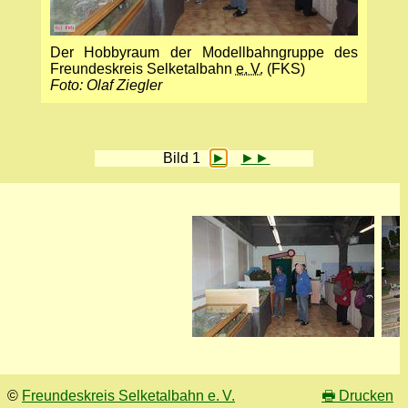
Der Hobbyraum der Modellbahngruppe des
Freundeskreis Selketalbahn
e. V.
(FKS)
Foto: Olaf Ziegler
Bild 1
►
►►
©
Freundeskreis Selketalbahn e. V.
🖶
Drucken