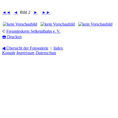
◄◄
◄
Bild 2
►
►►
©
Freundeskreis Selketalbahn e. V.
🖶
Drucken
◀ Übersicht der Fotogalerie
|
Index
Kontakt
Impressum
Datenschutz